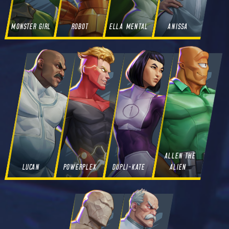
MONSTER GIRL
ROBOT
ELLA MENTAL
ANISSA
ALLEN THE
LUCAN
POWERPLEX
DUPLI-KATE
ALIEN