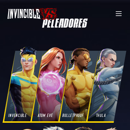
Menu
PELEADORES
INVENCIBLE
ATOM EVE
BULLETPROOF
THULA