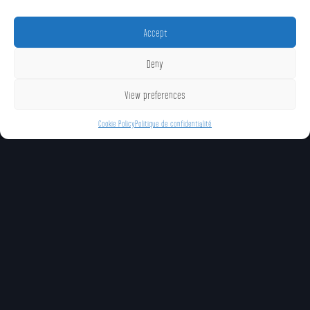
Accept
Deny
View preferences
Cookie Policy
Politique de confidentialité
COUPS UNIQUES
Impale (Neutral Special)
Bleeding Edge (Spécial
Dominance (Spécial
Avant)