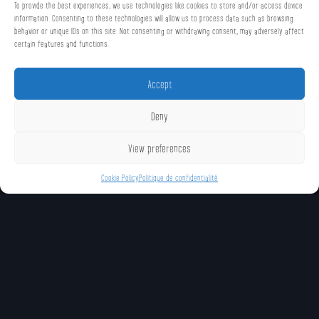
To provide the best experiences, we use technologies like cookies to store and/or access device
information. Consenting to these technologies will allow us to process data such as browsing
behavior or unique IDs on this site. Not consenting or withdrawing consent, may adversely affect
certain features and functions.
Accept
Deny
View preferences
Cookie Policy
Politique de confidentialité
COUPS UNIQUES