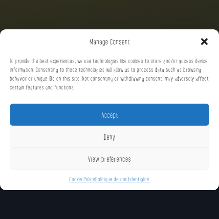
Manage Consent
To provide the best experiences, we use technologies like cookies to store and/or access device
information. Consenting to these technologies will allow us to process data such as browsing
behavior or unique IDs on this site. Not consenting or withdrawing consent, may adversely affect
certain features and functions.
Accept
Deny
View preferences
Cookie Policy
Politique de confidentialité