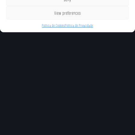
View preferences
Política de Cookies
Política de Privacidade
GOLPES ÚNICOS
Estilhaçar (Especial
Bloqueio de Estrada
Flutuar (Especial In
Neutro)
(Especial Frontal)