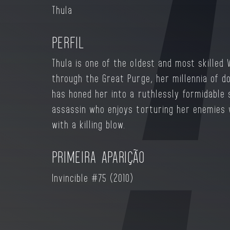
Thula
Thula possui uma grande variedade de ataq
inimigos afastados, preferindo lutar de for
PERFIL
aberturas criadas para desferir combos dev
Thula is one of the oldest and most skilled 
through the Great Purge, her millennia of d
has honed her into a ruthlessly formidable 
assassin who enjoys torturing her enemies 
with a killing blow.
PRIMEIRA APARIÇÃO
Invincible #75 (2010)​