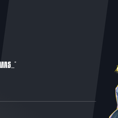
 MAS…”