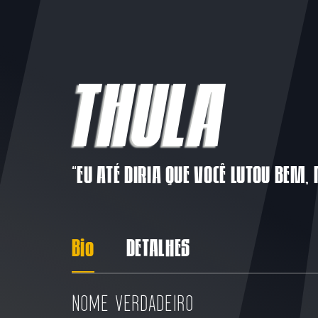
THULA
“EU ATÉ DIRIA QUE VOCÊ LUTOU BEM,
Bio
DETALHES
NOME VERDADEIRO
ESTILO DE JOGO