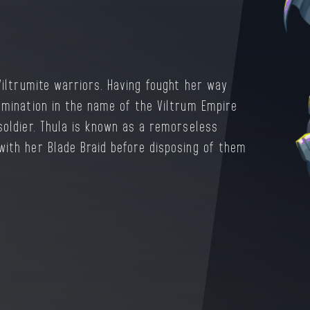
Character 
ues de médio e longo alcance para manter seus
ma controlada e precisa, aproveitando as
astadores.
Viltrumite warriors. Having fought her way
omination in the name of the Viltrum Empire
soldier. Thula is known as a remorseless
with her Blade Braid before disposing of them