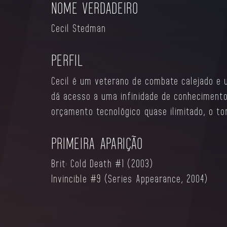
NOME VERDADEIRO
ESTILO DE JOGO
Cecil Stedman​
A experiência de combate de Cecil, sua tecn
exército de Reanimens o tornam um excelent
PERFIL
desgastando os oponentes ao mantê-los afa
mortais.
Cecil é um veterano de combate calejado e um
dá acesso a uma infinidade de conhecimento
orçamento tecnológico quase ilimitado, o t
PRIMEIRA APARIÇÃO
Brit: Cold Death #1 (2003)
Invincible #9 (Series Appearance, 2004)