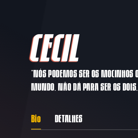
CECIL
“NÓS PODEMOS SER OS MOCINHOS O
MUNDO. NÃO DÁ PARA SER OS DOIS.
Bio
DETALHES