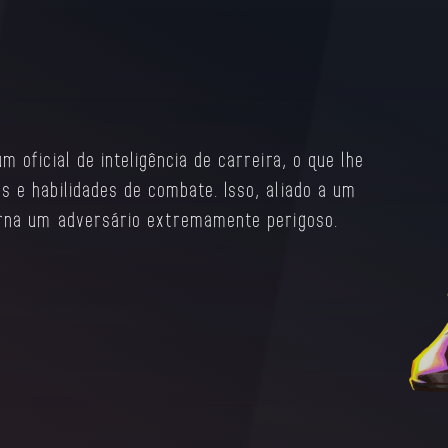
Character 
ologia praticamente ilimitada e seu implacável
e lutador de longo alcance (“ranged”),
stados e preparando-os para armadilhas
 oficial de inteligência de carreira, o que lhe
s e habilidades de combate. Isso, aliado a um
orna um adversário extremamente perigoso.