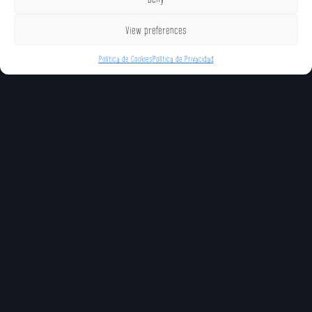
View preferences
Política de Cookies
Política de Privacidad
MOVIMIENTOS ÚNICOS
Fragmentación (Especial
Bloqueo Energético
Flotar (Especial Ab
Neutral)
(Especial Adelante)