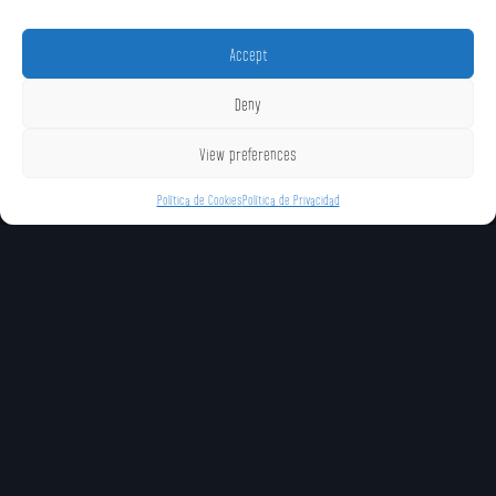
Accept
Deny
View preferences
Política de Cookies
Política de Privacidad
MOVIMIENTOS ÚNICOS
Llamar a la A.D.G.
Mina Sónica (Especial
Conmoción (Especia