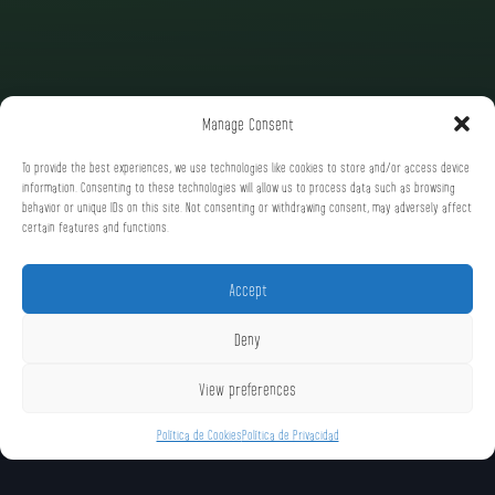
Manage Consent
To provide the best experiences, we use technologies like cookies to store and/or access device
information. Consenting to these technologies will allow us to process data such as browsing
behavior or unique IDs on this site. Not consenting or withdrawing consent, may adversely affect
certain features and functions.
Accept
Deny
View preferences
Política de Cookies
Política de Privacidad