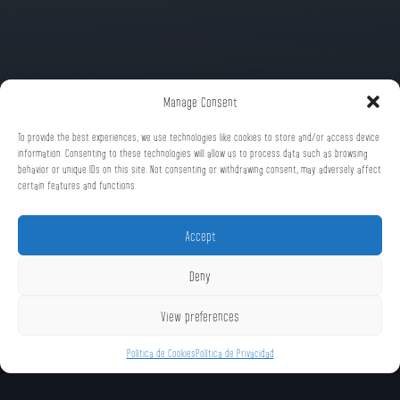
Manage Consent
To provide the best experiences, we use technologies like cookies to store and/or access device
information. Consenting to these technologies will allow us to process data such as browsing
behavior or unique IDs on this site. Not consenting or withdrawing consent, may adversely affect
certain features and functions.
Accept
Deny
View preferences
Política de Cookies
Política de Privacidad