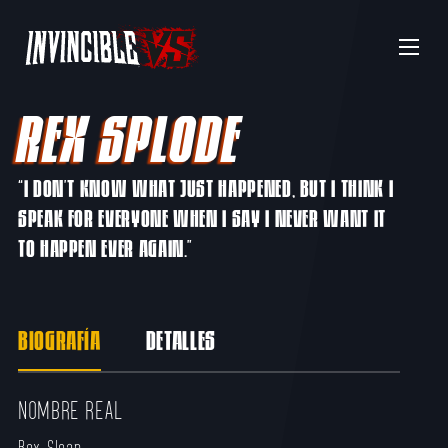
Menu
REX SPLODE
“I DON’T KNOW WHAT JUST HAPPENED, BUT I THINK I
SPEAK FOR EVERYONE WHEN I SAY I NEVER WANT IT
TO HAPPEN EVER AGAIN.”
BIOGRAFÍA
DETALLES
NOMBRE REAL
Rex Sloan​