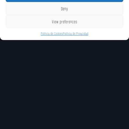
Deny
View preferences
Política de Cookies
Política de Privacidad
MOVIMIENTOS ÚNICOS
Boom Stick (Neutral
Heads Up (Forward
Flipkick (Down Spec
Special)
Special)